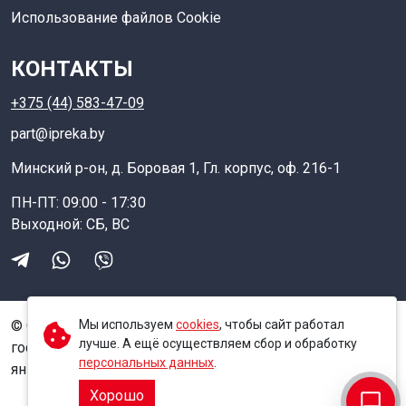
Использование файлов Cookie
КОНТАКТЫ
+375 (44) 583-47-09
part@ipreka.by
Минский р-он, д. Боровая 1, Гл. корпус, оф. 216-1
ПН-ПТ: 09:00 - 17:30
Выходной: СБ, ВС
© ООО "Ипрека" 2025, Свидетельство о
Мы используем
cookies
, чтобы сайт работал
лучше. А ещё осуществляем сбор и обработку
государственной регистрации № 691754395 от 13
персональных данных
.
января 2014 г выдано Минским райисполкомом
Хорошо